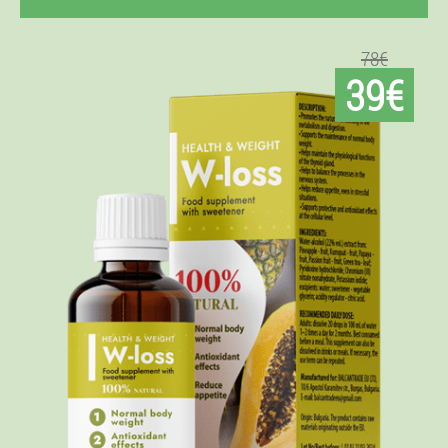
78€
39€