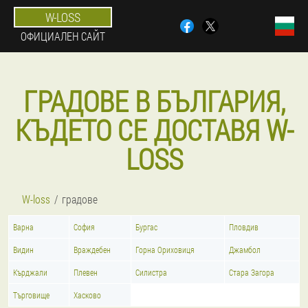
W-LOSS
ОФИЦИАЛЕН САЙТ
ГРАДОВЕ В БЪЛГАРИЯ,
КЪДЕТО СЕ ДОСТАВЯ W-
LOSS
W-loss
градове
Варна
София
Бургас
Пловдив
Видин
Враждебен
Горна Ориховиця
Джамбол
Кърджали
Плевен
Силистра
Стара Загора
Търговище
Хасково