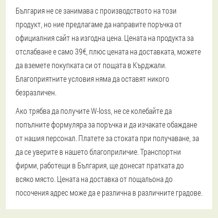
България не се занимава с производството на този
продукт, но ние предлагаме да направите поръчка от
официалния сайт на изгодна цена. Цената на продукта за
отслабване е само 39€, плюс цената на доставката, можете
да вземете покупката си от пощата в Кърджали.
Благоприятните условия няма да оставят никого
безразличен.
Ако трябва да получите W-loss, не се колебайте да
попълните формуляра за поръчка и да изчакате обаждане
от нашия персонал. Платете за стоката при получаване, за
да се уверите в нашето благоприличие. Транспортни
фирми, работещи в България, ще донесат пратката до
всяко място. Цената на доставка от пощальона до
посочения адрес може да е различна в различните градове.