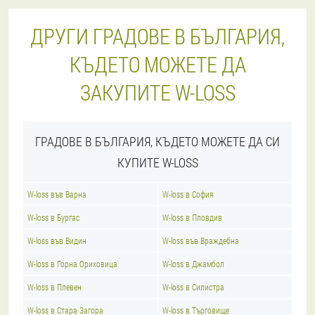
ДРУГИ ГРАДОВЕ В БЪЛГАРИЯ,
КЪДЕТО МОЖЕТЕ ДА
ЗАКУПИТЕ W-LOSS
ГРАДОВЕ В БЪЛГАРИЯ, КЪДЕТО МОЖЕТЕ ДА СИ
КУПИТЕ W-LOSS
W-loss във Варна
W-loss в София
W-loss в Бургас
W-loss в Пловдив
W-loss във Видин
W-loss във Враждебна
W-loss в Горна Ориховица
W-loss в Джамбол
W-loss в Плевен
W-loss в Силистра
W-loss в Стара Загора
W-loss в Търговище