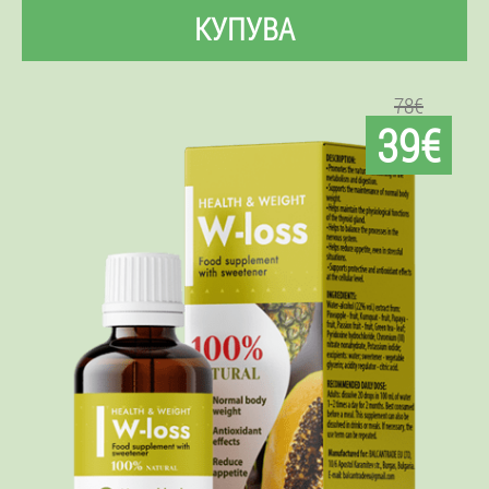
КУПУВА
78€
39€